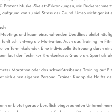
0 Prozent Muskel-Skelett-Erkrankungen, wie Rückenschmerze
aufgrund von zu viel Stress der Grund. Umso wichtiger ist es
ach
Meetings und kaum einzuhaltenden Deadlines bleibt häufig d
es fehlt schlichtweg die Motivation. Auch das Training im F
llen Terminkalender. Eine individuelle Betreuung durch eine
en laut der Techniker Krankenkasse-Studie an, Sport als a
ilometer Marathon oder das schweißtreibende Training auf Fi
stet sich einen eigenen Personal Trainer. Knapp die Hälfte d
enn er bietet gerade beruflich eingespannten Unternehmern v