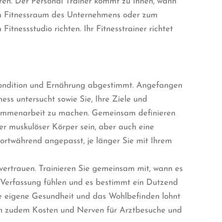
ren. Der Personal Trainer kommt zu Ihnen, wann
 im Fitnessraum des Unternehmens oder zum
nessstudio richten. Ihr Fitnesstrainer richtet
t, Kondition und Ernährung abgestimmt. Angefangen
ess untersucht sowie Sie, Ihre Ziele und
usammenarbeit zu machen. Gemeinsam definieren
ter muskulöser Körper sein, aber auch eine
 fortwährend angepasst, je länger Sie mit Ihrem
 vertrauen. Trainieren Sie gemeinsam mit, wann es
er Verfassung fühlen und es bestimmt ein Dutzend
 die eigene Gesundheit und das Wohlbefinden lohnt
paren zudem Kosten und Nerven für Arztbesuche und