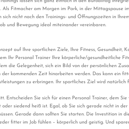
inings lassen sich ganz einfach in den Büroalltag integrie
en. Als Fitmacher am Morgen im Park, in der Mittagspause
 nicht nach den Trainings- und Öffnungszeiten in Ihrem Fit
er Job und Bewegung ideal miteinander vereinbaren.
konzept auf Ihre sportlichen Ziele, Ihre Fitness, Gesundhei
 Ihr Personal Trainer Ihre körperliche/gesundheitliche Fitn
em die Gelegenheit, sich ein Bild von der persönlichen Z
e in der kommenden Zeit hinarbeiten werden. Das kann ein fit
leistungen zu erbringen. Ihr sportliches Ziel wird natürlich
. Entscheiden Sie sich für einen Personal Trainer, dem Sie
t oder siedend heiß ist. Egal, ob Sie sich gerade nicht in d
müssen. Gerade dann sollten Sie starten. Die Investition in
 wieder fitter im Job fühlen – körperlich und geistig. Und s